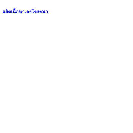
ผลิตเนื้อหา-ลงโฆษณา