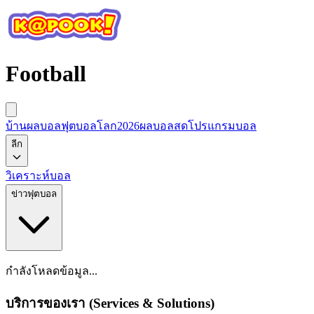
Football
บ้านผลบอล
ฟุตบอลโลก2026
ผลบอลสด
โปรแกรมบอล
ลีก
วิเคราะห์บอล
ข่าวฟุตบอล
กำลังโหลดข้อมูล...
บริการของเรา (Services & Solutions)