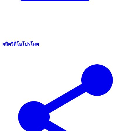
ผลิตวิดีโอโปรโมต