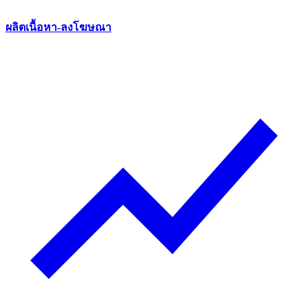
ผลิตเนื้อหา-ลงโฆษณา