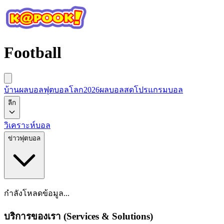
Football
บ้านผลบอล
ฟุตบอลโลก2026
ผลบอลสด
โปรแกรมบอล
ลีก
วิเคราะห์บอล
ข่าวฟุตบอล
กำลังโหลดข้อมูล...
บริการของเรา (Services & Solutions)