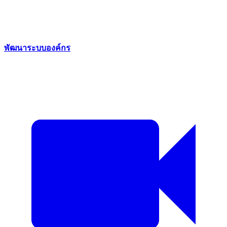
พัฒนาระบบองค์กร