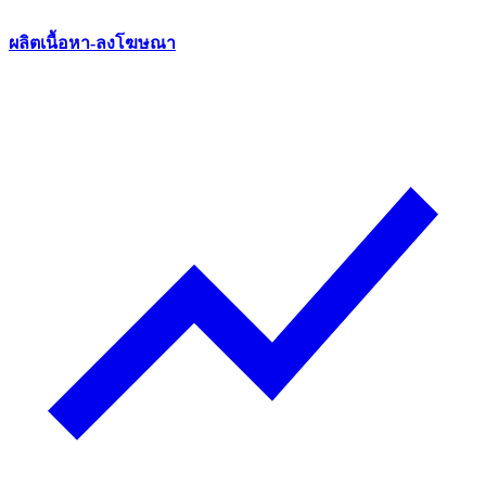
ผลิตเนื้อหา-ลงโฆษณา