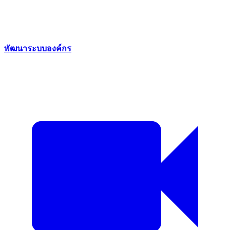
พัฒนาระบบองค์กร