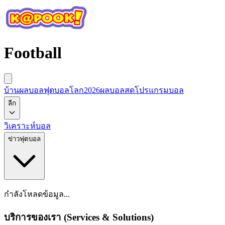
Football
บ้านผลบอล
ฟุตบอลโลก2026
ผลบอลสด
โปรแกรมบอล
ลีก
วิเคราะห์บอล
ข่าวฟุตบอล
กำลังโหลดข้อมูล...
บริการของเรา (Services & Solutions)