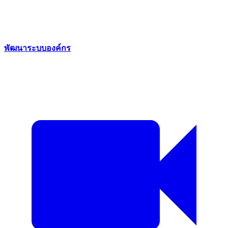
พัฒนาระบบองค์กร