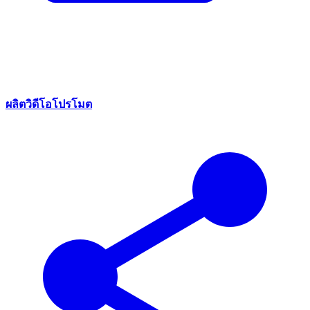
ผลิตวิดีโอโปรโมต