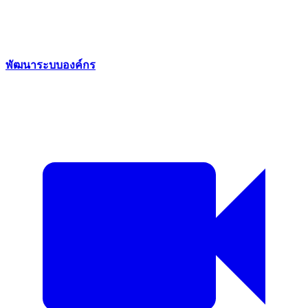
พัฒนาระบบองค์กร