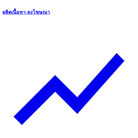
ผลิตเนื้อหา-ลงโฆษณา