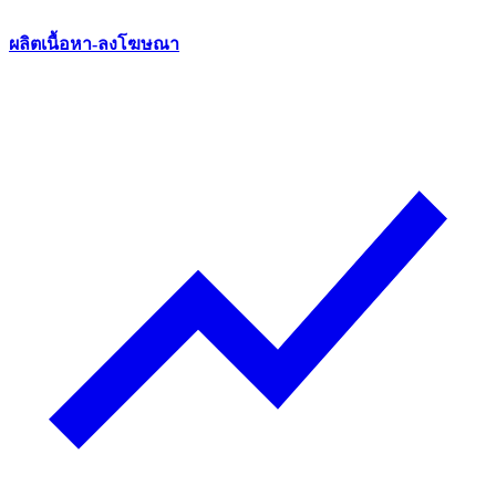
ผลิตเนื้อหา-ลงโฆษณา