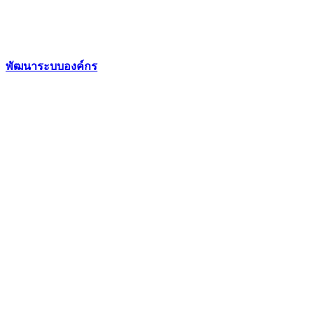
พัฒนาระบบองค์กร