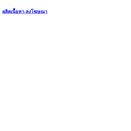
ผลิตเนื้อหา-ลงโฆษณา