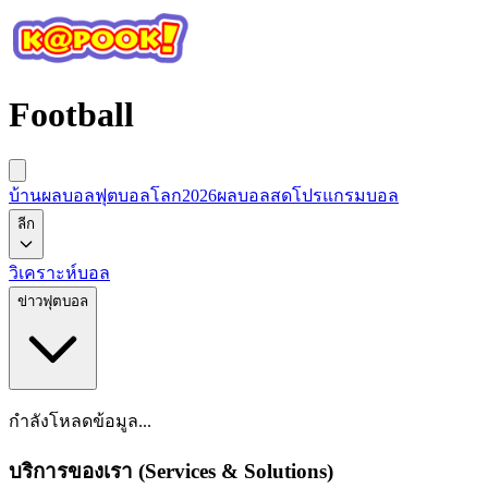
Football
บ้านผลบอล
ฟุตบอลโลก2026
ผลบอลสด
โปรแกรมบอล
ลีก
วิเคราะห์บอล
ข่าวฟุตบอล
กำลังโหลดข้อมูล...
บริการของเรา (Services & Solutions)