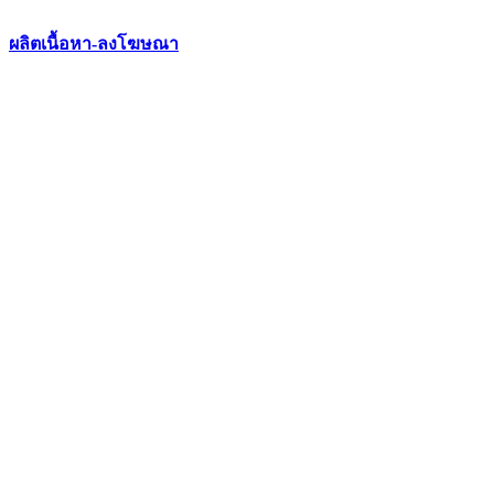
ผลิตเนื้อหา-ลงโฆษณา