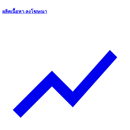
ผลิตเนื้อหา-ลงโฆษณา