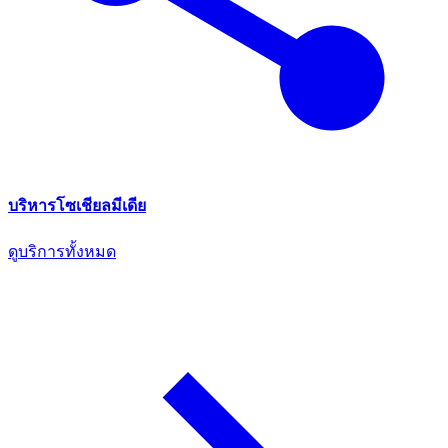
บริหารโซเชียลมีเดีย
ดูบริการทั้งหมด