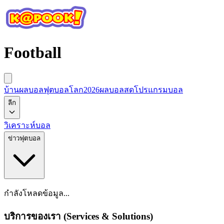
Football
บ้านผลบอล
ฟุตบอลโลก2026
ผลบอลสด
โปรแกรมบอล
ลีก
วิเคราะห์บอล
ข่าวฟุตบอล
กำลังโหลดข้อมูล...
บริการของเรา (Services & Solutions)