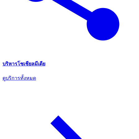
บริหารโซเชียลมีเดีย
ดูบริการทั้งหมด