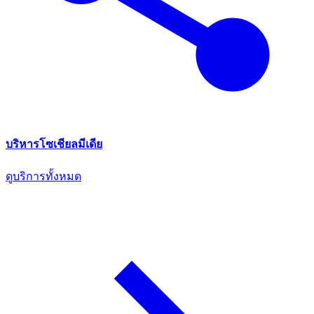
บริหารโซเชียลมีเดีย
ดูบริการทั้งหมด