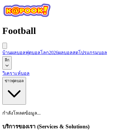
Football
บ้านผลบอล
ฟุตบอลโลก2026
ผลบอลสด
โปรแกรมบอล
ลีก
วิเคราะห์บอล
ข่าวฟุตบอล
กำลังโหลดข้อมูล...
บริการของเรา (Services & Solutions)