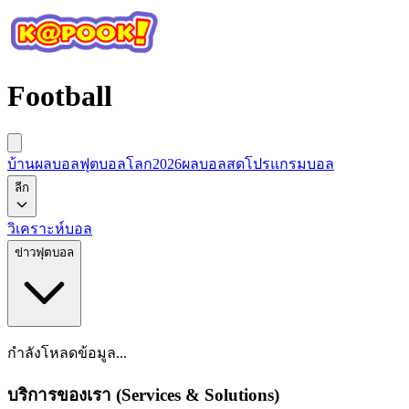
Football
บ้านผลบอล
ฟุตบอลโลก2026
ผลบอลสด
โปรแกรมบอล
ลีก
วิเคราะห์บอล
ข่าวฟุตบอล
กำลังโหลดข้อมูล...
บริการของเรา (Services & Solutions)