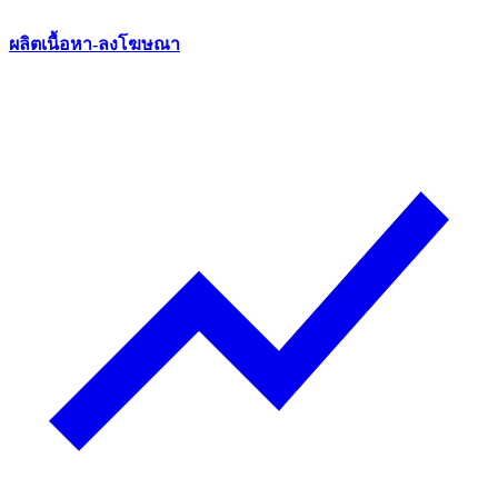
ผลิตเนื้อหา-ลงโฆษณา