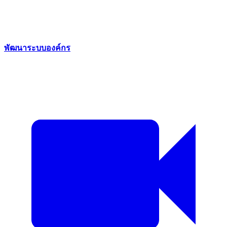
พัฒนาระบบองค์กร