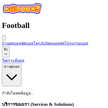
Football
บ้านผลบอล
ฟุตบอลโลก2026
ผลบอลสด
โปรแกรมบอล
ลีก
วิเคราะห์บอล
ข่าวฟุตบอล
กำลังโหลดข้อมูล...
บริการของเรา (Services & Solutions)