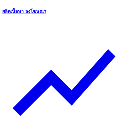
ผลิตเนื้อหา-ลงโฆษณา