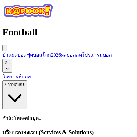
Football
บ้านผลบอล
ฟุตบอลโลก2026
ผลบอลสด
โปรแกรมบอล
ลีก
วิเคราะห์บอล
ข่าวฟุตบอล
กำลังโหลดข้อมูล...
บริการของเรา (Services & Solutions)