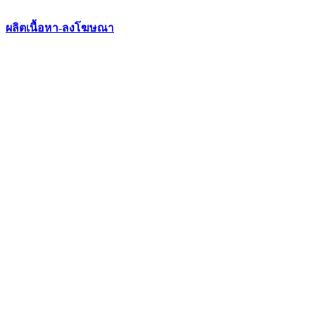
ผลิตเนื้อหา-ลงโฆษณา