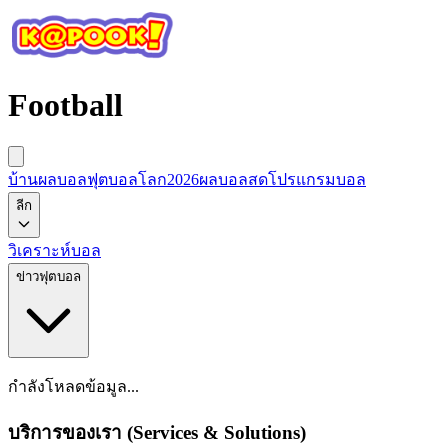
Football
บ้านผลบอล
ฟุตบอลโลก2026
ผลบอลสด
โปรแกรมบอล
ลีก
วิเคราะห์บอล
ข่าวฟุตบอล
กำลังโหลดข้อมูล...
บริการของเรา (Services & Solutions)