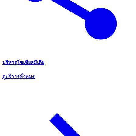
บริหารโซเชียลมีเดีย
ดูบริการทั้งหมด