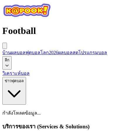
Football
บ้านผลบอล
ฟุตบอลโลก2026
ผลบอลสด
โปรแกรมบอล
ลีก
วิเคราะห์บอล
ข่าวฟุตบอล
กำลังโหลดข้อมูล...
บริการของเรา (Services & Solutions)