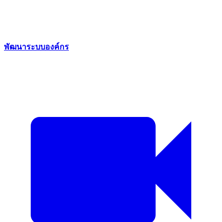
พัฒนาระบบองค์กร