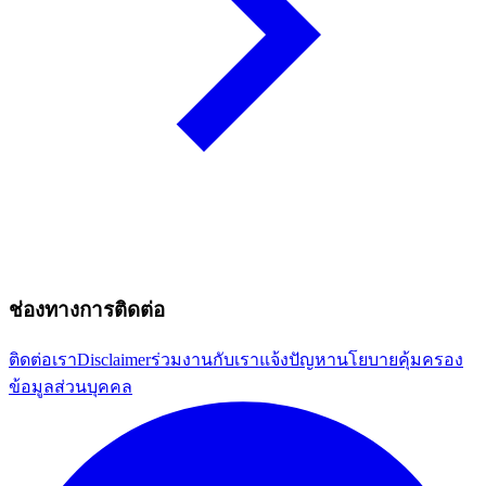
ช่องทางการติดต่อ
ติดต่อเรา
Disclaimer
ร่วมงานกับเรา
แจ้งปัญหา
นโยบายคุ้มครอง
ข้อมูลส่วนบุคคล