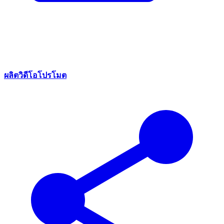
ผลิตวิดีโอโปรโมต