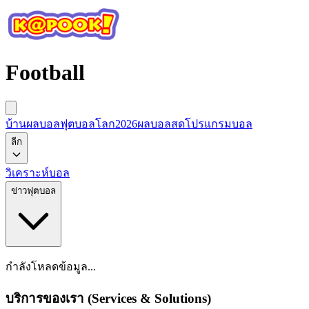
Football
บ้านผลบอล
ฟุตบอลโลก2026
ผลบอลสด
โปรแกรมบอล
ลีก
วิเคราะห์บอล
ข่าวฟุตบอล
กำลังโหลดข้อมูล...
บริการของเรา (Services & Solutions)