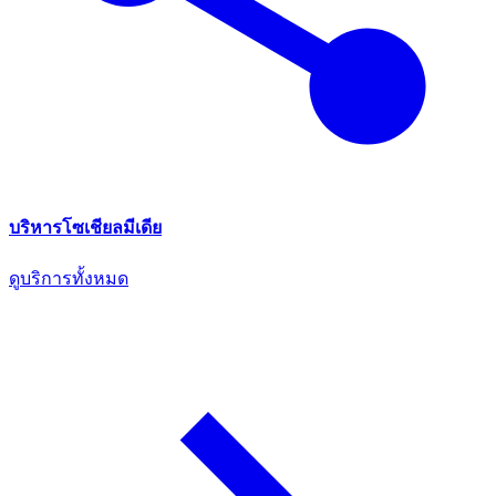
บริหารโซเชียลมีเดีย
ดูบริการทั้งหมด