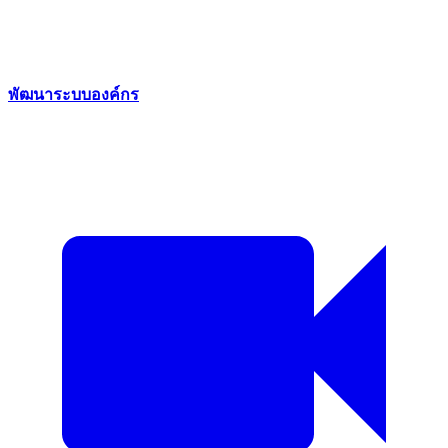
พัฒนาระบบองค์กร