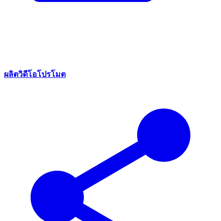
ผลิตวิดีโอโปรโมต