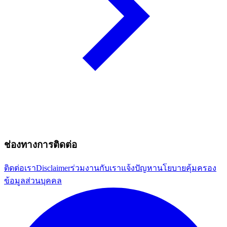
ช่องทางการติดต่อ
ติดต่อเรา
Disclaimer
ร่วมงานกับเรา
แจ้งปัญหา
นโยบายคุ้มครอง
ข้อมูลส่วนบุคคล