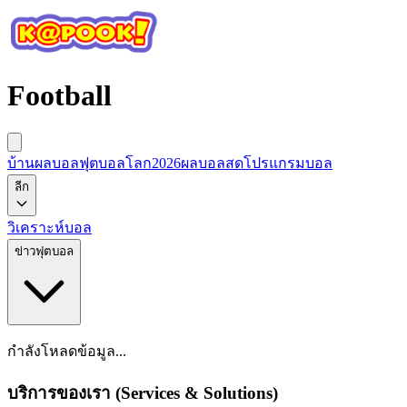
Football
บ้านผลบอล
ฟุตบอลโลก2026
ผลบอลสด
โปรแกรมบอล
ลีก
วิเคราะห์บอล
ข่าวฟุตบอล
กำลังโหลดข้อมูล...
บริการของเรา (Services & Solutions)