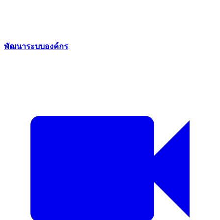
พัฒนาระบบองค์กร