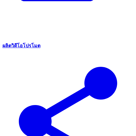
ผลิตวิดีโอโปรโมต