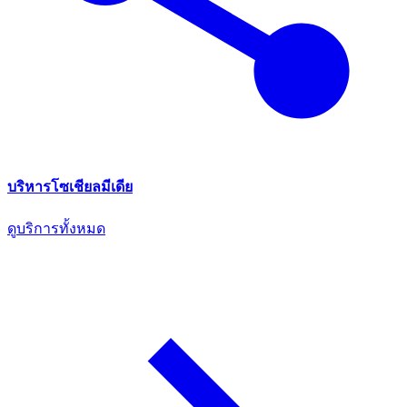
บริหารโซเชียลมีเดีย
ดูบริการทั้งหมด