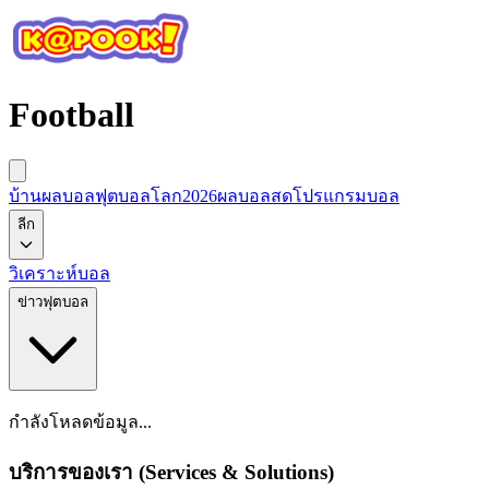
Football
บ้านผลบอล
ฟุตบอลโลก2026
ผลบอลสด
โปรแกรมบอล
ลีก
วิเคราะห์บอล
ข่าวฟุตบอล
กำลังโหลดข้อมูล...
บริการของเรา (Services & Solutions)