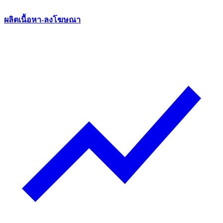
ผลิตเนื้อหา-ลงโฆษณา