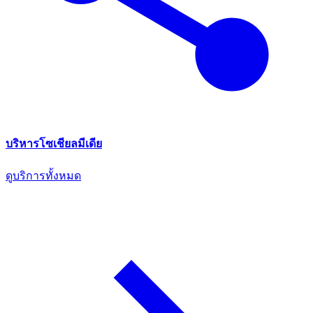
บริหารโซเชียลมีเดีย
ดูบริการทั้งหมด