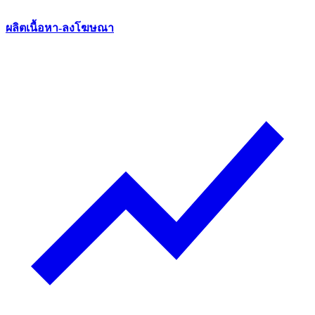
ผลิตเนื้อหา-ลงโฆษณา