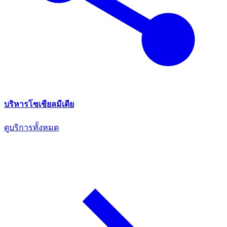
บริหารโซเชียลมีเดีย
ดูบริการทั้งหมด