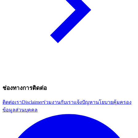
ช่องทางการติดต่อ
ติดต่อเรา
Disclaimer
ร่วมงานกับเรา
แจ้งปัญหา
นโยบายคุ้มครอง
ข้อมูลส่วนบุคคล