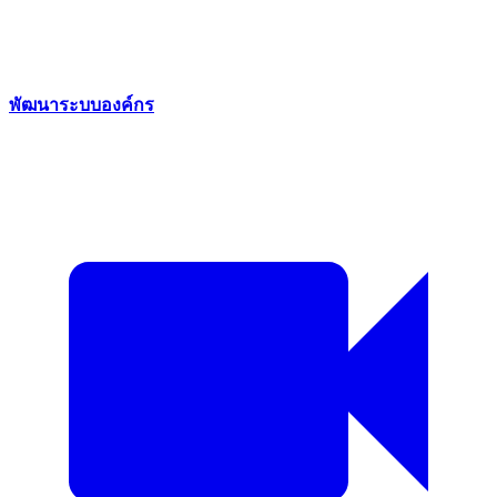
พัฒนาระบบองค์กร