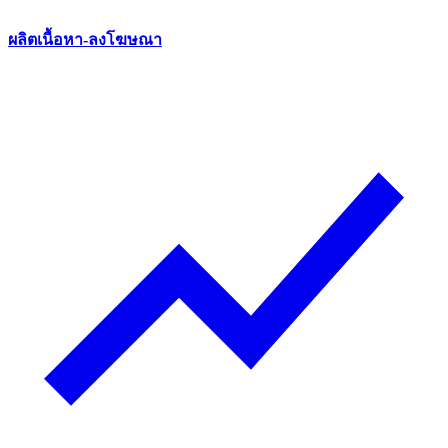
ผลิตเนื้อหา-ลงโฆษณา