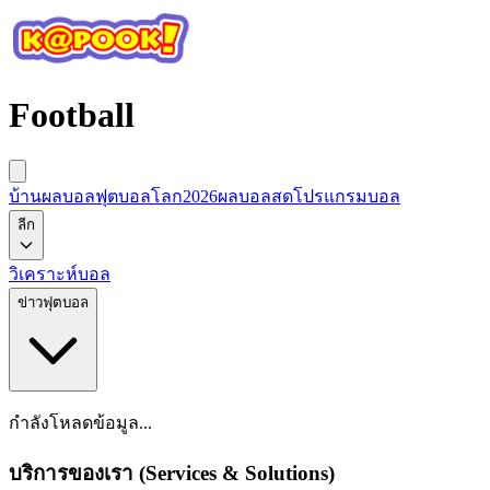
Football
บ้านผลบอล
ฟุตบอลโลก2026
ผลบอลสด
โปรแกรมบอล
ลีก
วิเคราะห์บอล
ข่าวฟุตบอล
กำลังโหลดข้อมูล...
บริการของเรา (Services & Solutions)