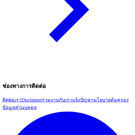
ช่องทางการติดต่อ
ติดต่อเรา
Disclaimer
ร่วมงานกับเรา
แจ้งปัญหา
นโยบายคุ้มครอง
ข้อมูลส่วนบุคคล