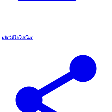
ผลิตวิดีโอโปรโมต