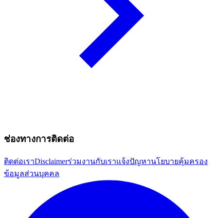
ช่องทางการติดต่อ
ติดต่อเรา
Disclaimer
ร่วมงานกับเรา
แจ้งปัญหา
นโยบายคุ้มครอง
ข้อมูลส่วนบุคคล