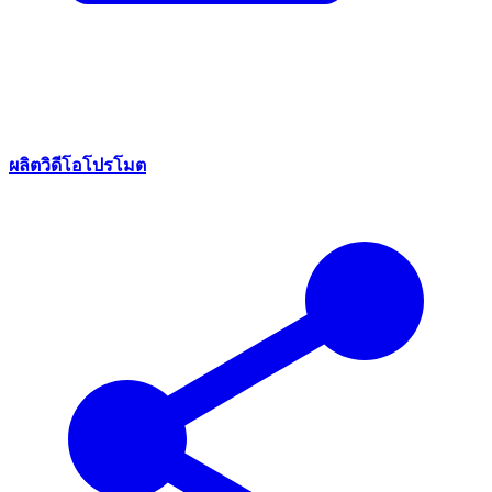
ผลิตวิดีโอโปรโมต