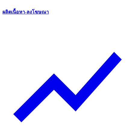
ผลิตเนื้อหา-ลงโฆษณา