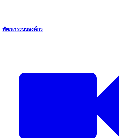
พัฒนาระบบองค์กร