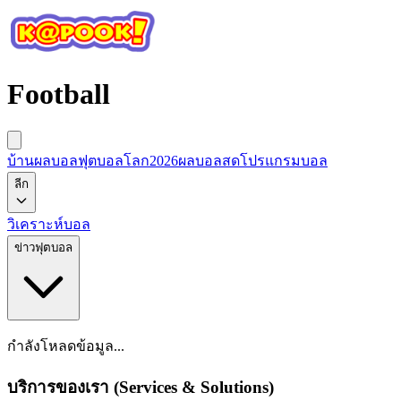
Football
บ้านผลบอล
ฟุตบอลโลก2026
ผลบอลสด
โปรแกรมบอล
ลีก
วิเคราะห์บอล
ข่าวฟุตบอล
กำลังโหลดข้อมูล...
บริการของเรา (Services & Solutions)