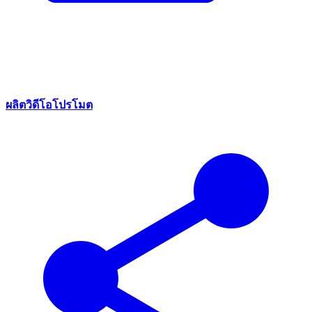
ผลิตวิดีโอโปรโมต