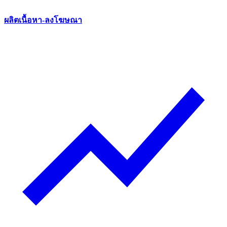
ผลิตเนื้อหา-ลงโฆษณา