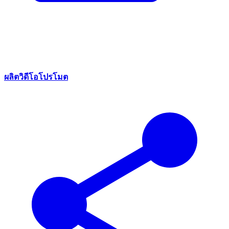
ผลิตวิดีโอโปรโมต