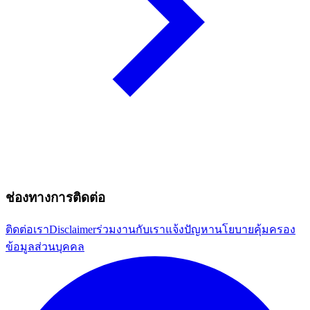
ช่องทางการติดต่อ
ติดต่อเรา
Disclaimer
ร่วมงานกับเรา
แจ้งปัญหา
นโยบายคุ้มครอง
ข้อมูลส่วนบุคคล