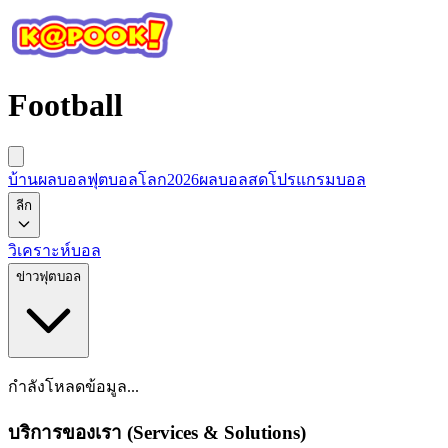
Football
บ้านผลบอล
ฟุตบอลโลก2026
ผลบอลสด
โปรแกรมบอล
ลีก
วิเคราะห์บอล
ข่าวฟุตบอล
กำลังโหลดข้อมูล...
บริการของเรา (Services & Solutions)