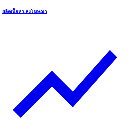
ผลิตเนื้อหา-ลงโฆษณา