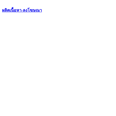
ผลิตเนื้อหา-ลงโฆษณา