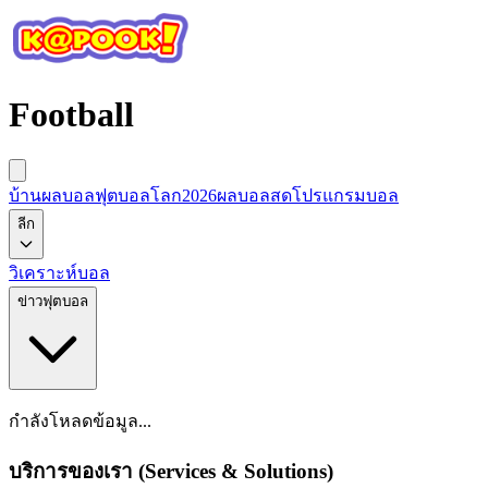
Football
บ้านผลบอล
ฟุตบอลโลก2026
ผลบอลสด
โปรแกรมบอล
ลีก
วิเคราะห์บอล
ข่าวฟุตบอล
กำลังโหลดข้อมูล...
บริการของเรา (Services & Solutions)