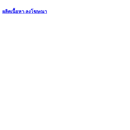
ผลิตเนื้อหา-ลงโฆษณา