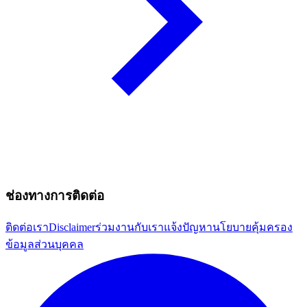
ช่องทางการติดต่อ
ติดต่อเรา
Disclaimer
ร่วมงานกับเรา
แจ้งปัญหา
นโยบายคุ้มครอง
ข้อมูลส่วนบุคคล