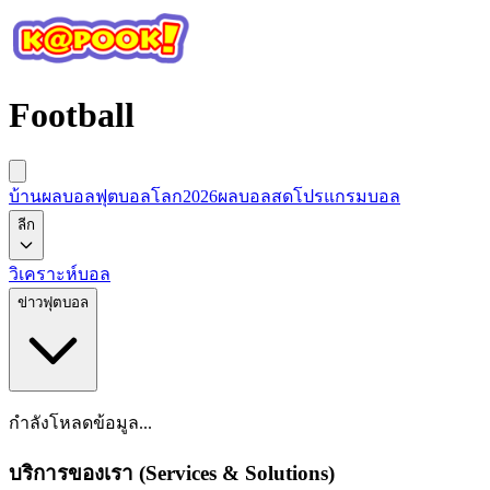
Football
บ้านผลบอล
ฟุตบอลโลก2026
ผลบอลสด
โปรแกรมบอล
ลีก
วิเคราะห์บอล
ข่าวฟุตบอล
กำลังโหลดข้อมูล...
บริการของเรา (Services & Solutions)