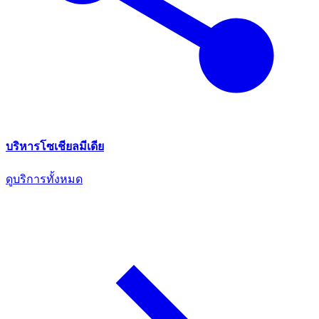
บริหารโซเชียลมีเดีย
ดูบริการทั้งหมด