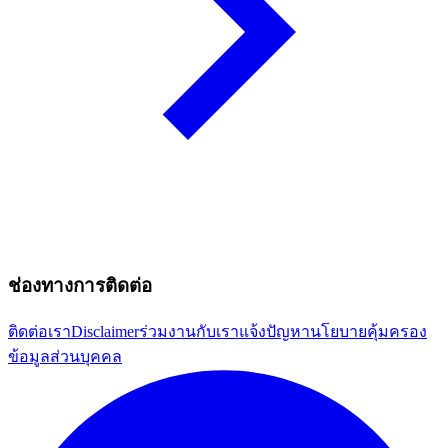
ช่องทางการติดต่อ
ติดต่อเรา
Disclaimer
ร่วมงานกับเรา
แจ้งปัญหา
นโยบายคุ้มครอง
ข้อมูลส่วนบุคคล