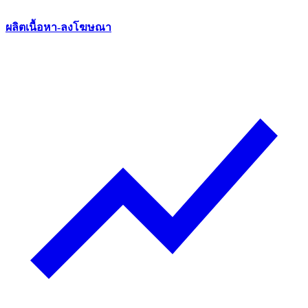
ผลิตเนื้อหา-ลงโฆษณา