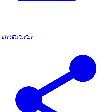
ผลิตวิดีโอโปรโมต