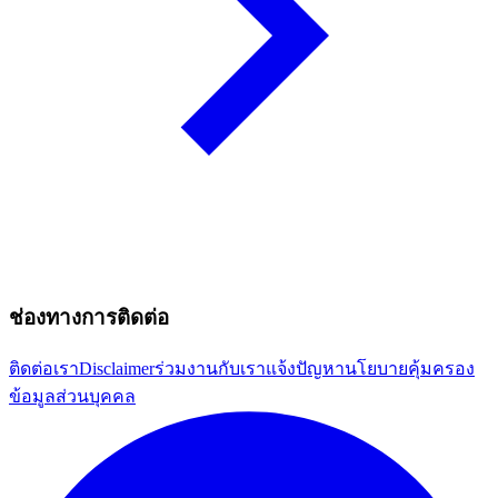
ช่องทางการติดต่อ
ติดต่อเรา
Disclaimer
ร่วมงานกับเรา
แจ้งปัญหา
นโยบายคุ้มครอง
ข้อมูลส่วนบุคคล