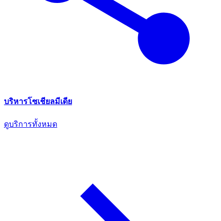
บริหารโซเชียลมีเดีย
ดูบริการทั้งหมด