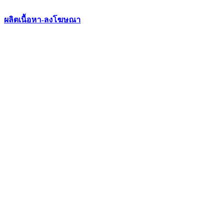
ผลิตเนื้อหา-ลงโฆษณา