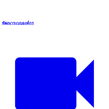
พัฒนาระบบองค์กร