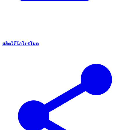
ผลิตวิดีโอโปรโมต