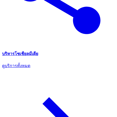
บริหารโซเชียลมีเดีย
ดูบริการทั้งหมด