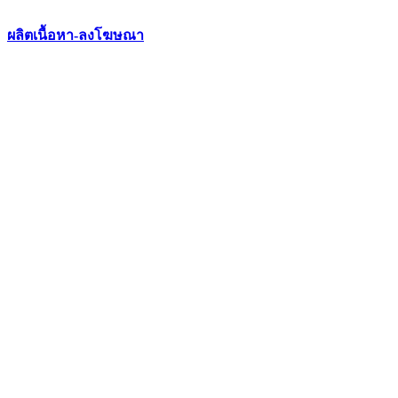
ผลิตเนื้อหา-ลงโฆษณา