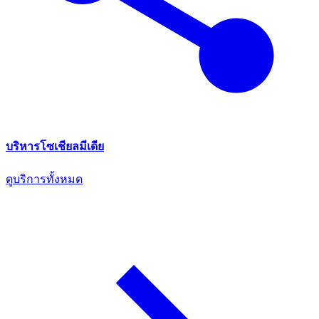
บริหารโซเชียลมีเดีย
ดูบริการทั้งหมด