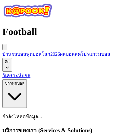
Football
บ้านผลบอล
ฟุตบอลโลก2026
ผลบอลสด
โปรแกรมบอล
ลีก
วิเคราะห์บอล
ข่าวฟุตบอล
กำลังโหลดข้อมูล...
บริการของเรา (Services & Solutions)