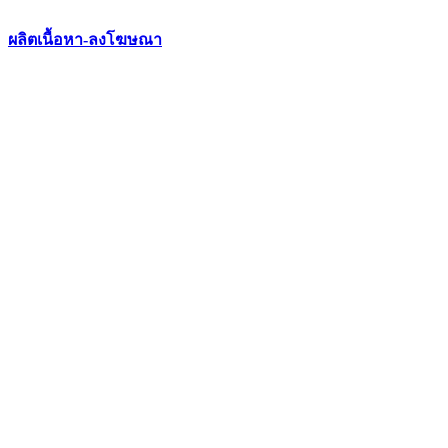
ผลิตเนื้อหา-ลงโฆษณา