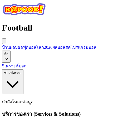
Football
บ้านผลบอล
ฟุตบอลโลก2026
ผลบอลสด
โปรแกรมบอล
ลีก
วิเคราะห์บอล
ข่าวฟุตบอล
กำลังโหลดข้อมูล...
บริการของเรา (Services & Solutions)