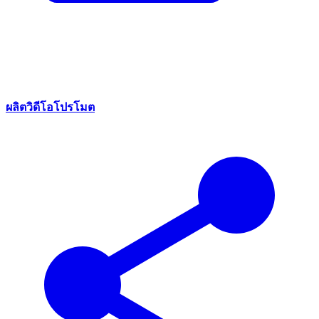
ผลิตวิดีโอโปรโมต