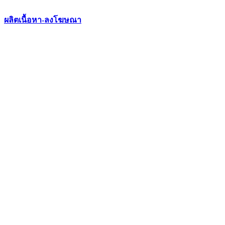
ผลิตเนื้อหา-ลงโฆษณา