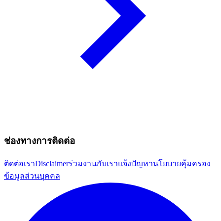
ช่องทางการติดต่อ
ติดต่อเรา
Disclaimer
ร่วมงานกับเรา
แจ้งปัญหา
นโยบายคุ้มครอง
ข้อมูลส่วนบุคคล