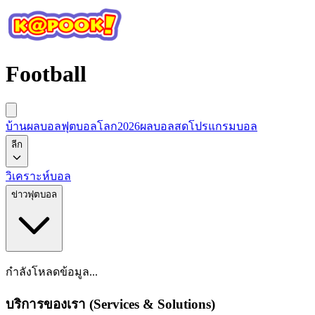
Football
บ้านผลบอล
ฟุตบอลโลก2026
ผลบอลสด
โปรแกรมบอล
ลีก
วิเคราะห์บอล
ข่าวฟุตบอล
กำลังโหลดข้อมูล...
บริการของเรา (Services & Solutions)