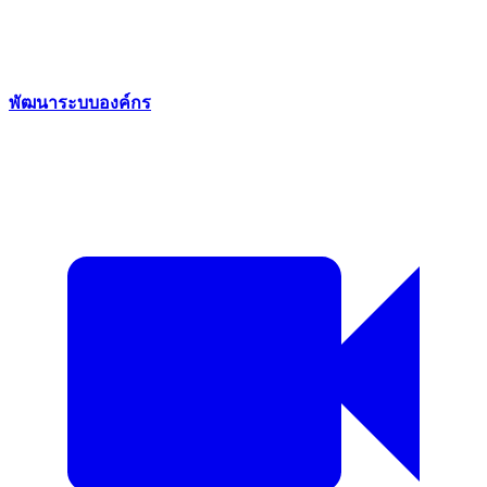
พัฒนาระบบองค์กร