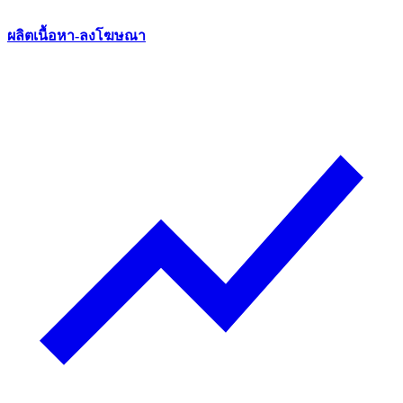
ผลิตเนื้อหา-ลงโฆษณา