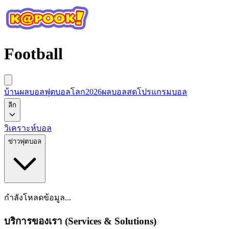
Football
บ้านผลบอล
ฟุตบอลโลก2026
ผลบอลสด
โปรแกรมบอล
ลีก
วิเคราะห์บอล
ข่าวฟุตบอล
กำลังโหลดข้อมูล...
บริการของเรา (Services & Solutions)