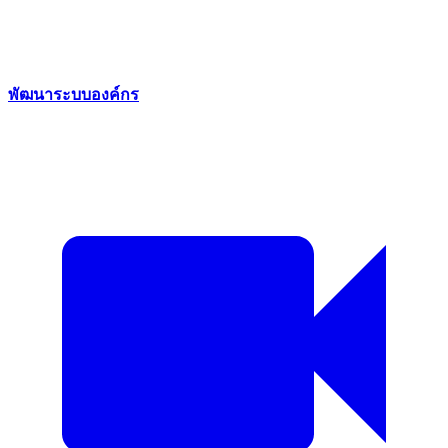
พัฒนาระบบองค์กร