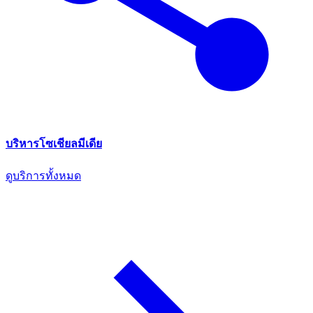
บริหารโซเชียลมีเดีย
ดูบริการทั้งหมด