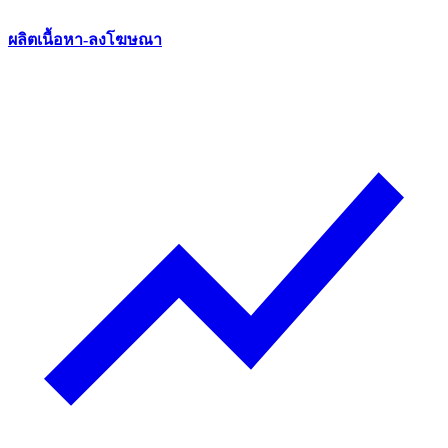
ผลิตเนื้อหา-ลงโฆษณา