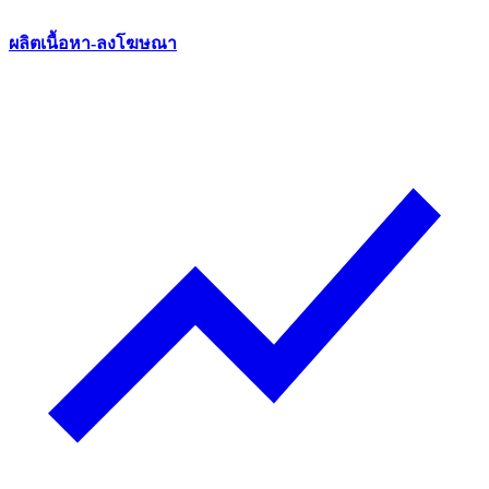
ผลิตเนื้อหา-ลงโฆษณา