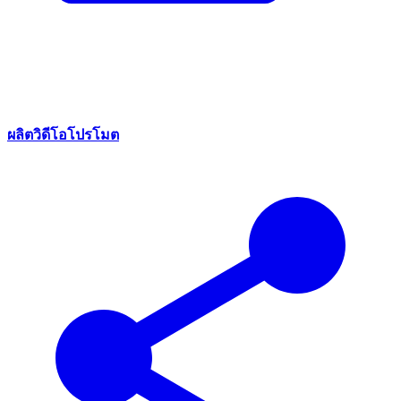
ผลิตวิดีโอโปรโมต