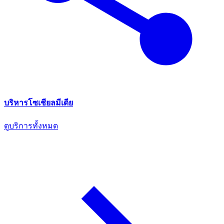
บริหารโซเชียลมีเดีย
ดูบริการทั้งหมด