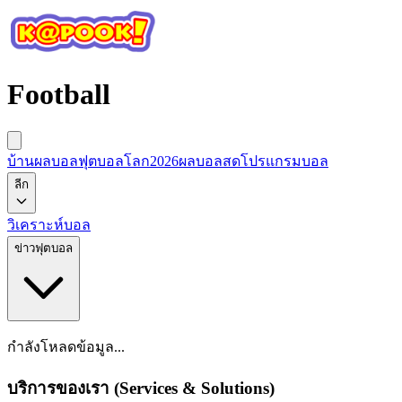
Football
บ้านผลบอล
ฟุตบอลโลก2026
ผลบอลสด
โปรแกรมบอล
ลีก
วิเคราะห์บอล
ข่าวฟุตบอล
กำลังโหลดข้อมูล...
บริการของเรา (Services & Solutions)