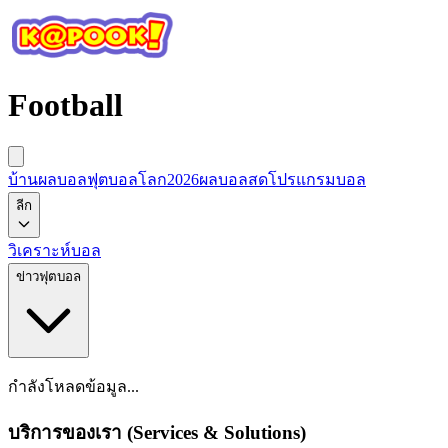
Football
บ้านผลบอล
ฟุตบอลโลก2026
ผลบอลสด
โปรแกรมบอล
ลีก
วิเคราะห์บอล
ข่าวฟุตบอล
กำลังโหลดข้อมูล...
บริการของเรา (Services & Solutions)