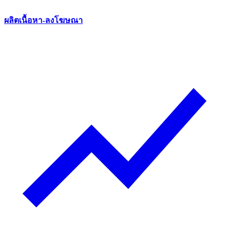
ผลิตเนื้อหา-ลงโฆษณา