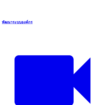
พัฒนาระบบองค์กร